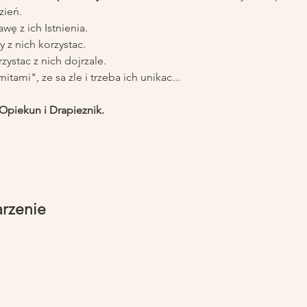
zień.
wę z ich Istnienia.
 z nich korzystac.
ystac z nich dojrzale.
tami", ze sa zle i trzeba ich unikac...
 Opiekun i Drapieznik.
arzenie