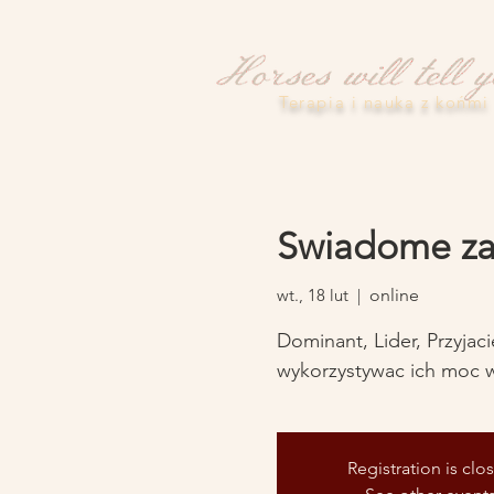
Terapia i nauka z końmi
Swiadome zarz
wt., 18 lut
  |  
online
Dominant, Lider, Przyjaci
Registration is clo