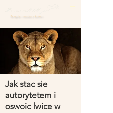
Terapia i nauka z końmi
Jak stac sie
autorytetem i
oswoic lwice w