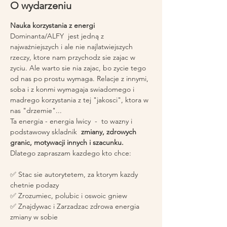
O wydarzeniu
Nauka korzystania z energi 
Dominanta/ALFY  jest jedną z 
najważniejszych i ale nie najlatwiejszych 
rzeczy, ktore nam przychodz sie zajac w 
zyciu. Ale warto sie nia zajac, bo zycie tego 
od nas po prostu wymaga. Relacje z innymi, 
soba i z konmi wymagaja swiadomego i 
madrego korzystania z tej "jakosci", ktora w 
nas "drzemie"...
Ta energia - energia lwicy  -  to wazny i 
podstawowy skladnik 
 zmiany, zdrowych 
granic, motywacji innych i szacunku.
Dlatego zapraszam kazdego kto chce: 
✅ Stac sie autorytetem, za ktorym kazdy 
chetnie podazy
✅ Zrozumiec, polubic i oswoic gniew
✅ Znajdywac i Zarzadzac zdrowa energia 
zmiany w sobie