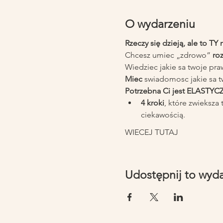
O wydarzeniu
Rzeczy się dzieją, ale to TY
Chcesz umiec „zdrowo” 
ro
Wiedziec jakie sa twoje pra
Miec
 swiadomosc jakie sa t
Potrzebna Ci jest ELAS
4 kroki
, które zwieksza 
ciekawością.
WIECEJ TUTAJ
Udostępnij to wyd