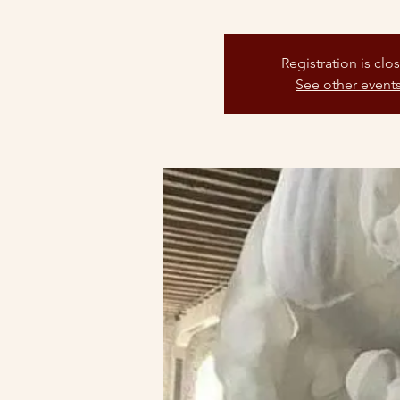
Registration is clo
See other event