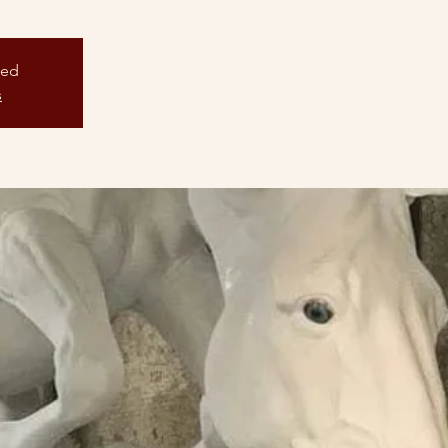
sed
s