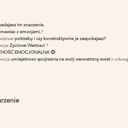
 nadajesz im znaczenie.
zmawiac z emocjami
,?
wdziwe 
potrzeby i czy konstruktywnie je zaspokajasz?
woje 
Zyciowe Wartosci
 ?
TYCZNOŚĆ EMOCJONALNA 😊
twoja 
umiejetnosc spojrzenia na swój wewnetrzny swiat 
z odwag
arzenie