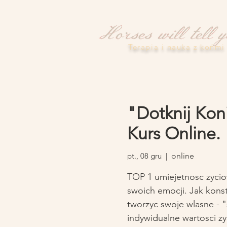
Terapia i nauka z końmi
"Dotknij Kon
Kurs Online.
pt., 08 gru
  |  
online
TOP 1 umiejetnosc zycio
swoich emocji. Jak kons
tworzyc swoje wlasne - "
indywidualne wartosci z