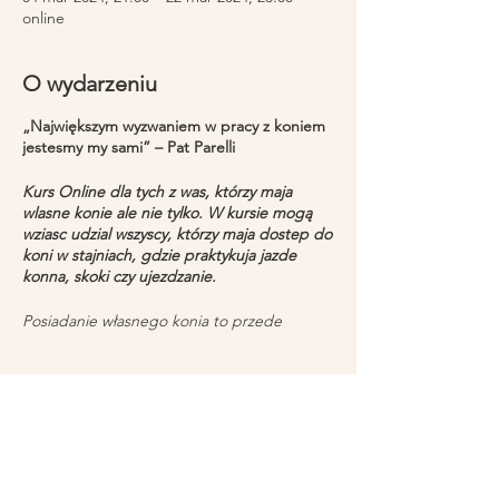
online
O wydarzeniu
„Największym wyzwaniem w pracy z koniem
jestesmy my sami” – Pat Parelli
Kurs Online dla tych z was, którzy maja
wlasne konie ale nie tylko. W kursie mogą
wziasc udzial wszyscy, którzy maja dostep do
koni w stajniach, gdzie praktykuja jazde
konna, skoki czy ujezdzanie.
Posiadanie własnego konia to przede
wszystkim odpowiedzialność. Za jego
zdrowie, trening, ale także stan
emocjonalny. Konie czy te nasze czy te, z
Udostępnij to wydarzenie
którymi się spotykamy podczas zajec z nimi
dostarczają wielu pozytywnych emocji, ale
także różnych wyzwań.
Ten kurs pomoze ci dotknąć istoty konia, ale