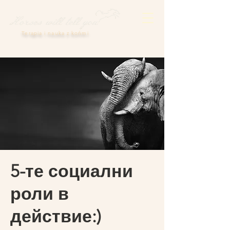
Terapia i nauka z końmi
5-те социални
роли в
действие:)