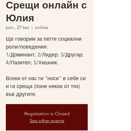
Срещи онлайн с
Юлия
pon., 27 kwi
  |  
online
Ще говорим за петте социални
роли/поведения:
1/Доминант; 2/Лидер; 3/Другар;
4/Пазител; 5/Хишник.
Всеки от нас ги "носи" в себе си
и ги среща (поне някои от тях)
във другите.
Registration is Closed
See other events